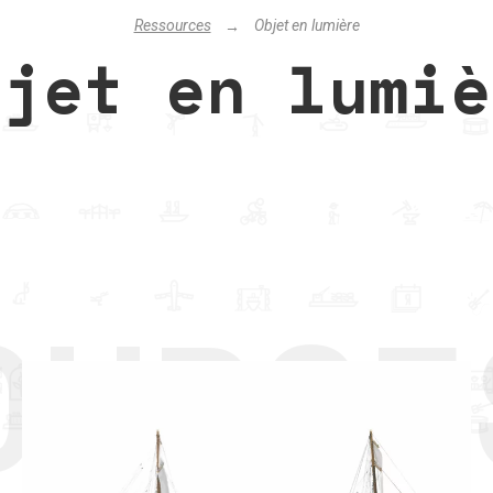
Ressources
Objet en lumière
bjet en lumiè
OURCE