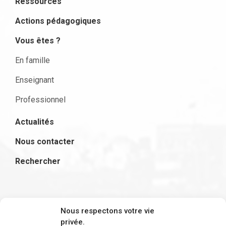
Ressources
Actions pédagogiques
Vous êtes ?
En famille
Enseignant
Professionnel
Actualités
Nous contacter
Rechercher
S'inscrire à la newsletter
Nous respectons votre vie
privée.