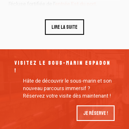
l’écluse fortifiée de l’
entrée Est du port
.
Lire la suite
VISITEZ LE SOUS-MARIN ESPADON
!
Hâte de découvrir le sous-marin et son
nouveau parcours immersif ?
Réservez votre visite dès maintenant !
Je réserve !