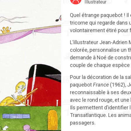
Illustrateur
Quel étrange paquebot ! Il
tricorne qui regarde dans u
volontairement étiré pour 
L’illustrateur Jean-Adrien 
colorée, personnalise un th
demande à Noé de construi
couple de chaque espèce 
Pour la décoration de la s
paquebot
France
(1962), J
reconnaissable à ses deux 
avec le rond rouge, et une b
Ils permettent d’identifie
Transatlantique. Les anima
passagers.