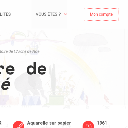
LITÉS
VOUS ÊTES ?
Mon compte
toire de
L’Arche de Noé
re de
é
R
Aquarelle sur papier
1961