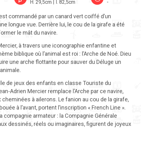
H. 29,5cm | l. 82,5cm
-
 est commandé par un canard vert coiffé d’un
ne longue vue. Derrière lui, le cou de la girafe a été
former le mât du navire.
Mercier, à travers une iconographie enfantine et
ème biblique où l’animal est roi : l’Arche de Noé. Dieu
re une arche flottante pour sauver du Déluge un
animale.
alle de jeux des enfants en classe Touriste du
ean-Adrien Mercier remplace l’Arche par ce navire,
cheminées à ailerons. Le fanion au cou de la girafe,
ouée à l’avant, portent l’inscription « French Line ».
r la compagnie armateur : la Compagnie Générale
ux dessinés, réels ou imaginaires, figurent de joyeux