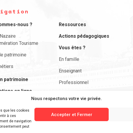
igation
sommes-nous ?
Ressources
-Nazaire
Actions pédagogiques
mération Tourisme
Vous êtes ?
le patrimoine
En famille
étiers
Enseignant
n patrimoine
Professionnel
ctions en ligne
Actualités
Nous respectons votre vie privée.
envie de …
Nous contacter
es que les cookies
ciper
Accepter et Fermer
ntir à ces
Rechercher
ement de navigation
 consentement peut