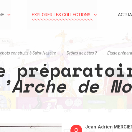
NE
EXPLORER LES COLLECTIONS
ACTUA
bots construits à Saint-Nazaire
Drôles de bêtes ?
Étude prépara
e préparatoi
L’Arche de No
Jean-Adrien MERCIE