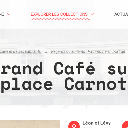
NE
EXPLORER LES COLLECTIONS
ACTUA
zaire et de ses habitants
Regards d’habitants : Patrimoine en portrait
Grand Café su
place Carnot
Léon et Lévy