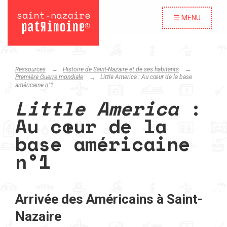
☰ MENU
Ressources
Histoire de Saint-Nazaire et de ses habitants
Première Guerre mondiale
Little America
: Au cœur de la base
américaine n°1
Little America
:
Au cœur de la
base américaine
n°1
Arrivée des Américains à Saint-
Nazaire