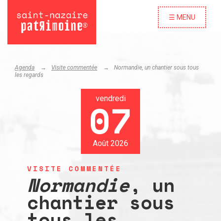
☰ MENU
Agenda
Visite commentée
Normandie
, un chantier sous tous
les regards
vendredi
07
Août 2026
VISITE COMMENTÉE
Normandie
, un
chantier sous
tous les