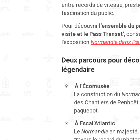
entre records de vitesse, presti
fascination du public.
Pour découvrir
l’ensemble du p
visite et le Pass Transat’
, cons
l’exposition
Normandie dans l’œ
Deux parcours pour déco
légendaire
À l’Écomusée
La construction du
Norman
des Chantiers de Penhoët,
paquebot.
À Escal’Atlantic
Le
Normandie
en majesté, 
travers le regard du photo