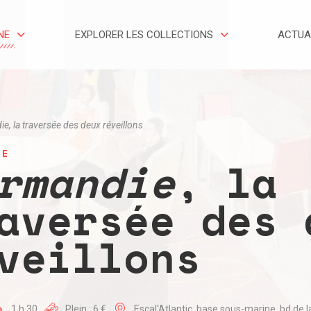
NE
EXPLORER LES COLLECTIONS
ACTUA
ie
, la traversée des deux réveillons
IE
rmandie
, la
aversée des 
veillons
1 h 30
Plein : 6 €
Escal'Atlantic, base sous-marine, bd de 