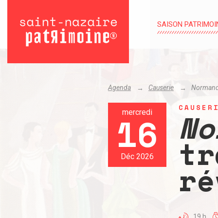
SAISON PATRIMOI
Agenda
Causerie
Normand
CAUSER
No
mercredi
16
tr
Déc 2026
ré
19 h