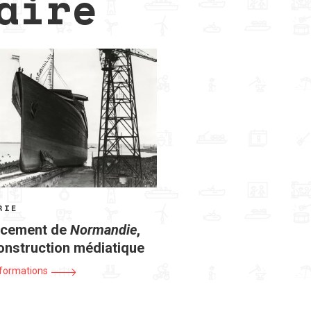
aire
RIE
ncement de
Normandie
,
onstruction médiatique
nformations