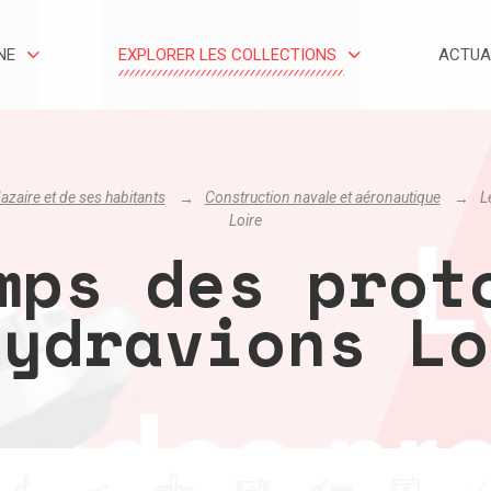
NE
EXPLORER LES COLLECTIONS
ACTUA
azaire et de ses habitants
Construction navale et aéronautique
L
Loire
mps des prot
hydravions Lo