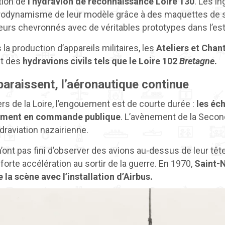
tion de
l’hydravion de reconnaissance Loire 130
. Les i
aérodynamisme de leur modèle grâce à des maquettes de sou
eurs chevronnés avec de véritables prototypes dans l’estu
la production d’appareils militaires, les
Ateliers et Chant
nt des
hydravions civils tels que le Loire 102
Bretagne
.
araissent, l’aéronautique continue
ers de la Loire, l’engouement est de courte durée :
les éc
orment en commande publique
. L’avènement de la Seco
ydraviation nazairienne.
n’ont pas fini d’observer des avions au-dessus de leur têt
forte accélération au sortir de la guerre. En 1970,
Saint-
 la scène avec l’installation d’Airbus.