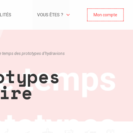
LITÉS
VOUS ÊTES ?
Mon compte
e temps des prototypes d’hydravions
otypes
ire