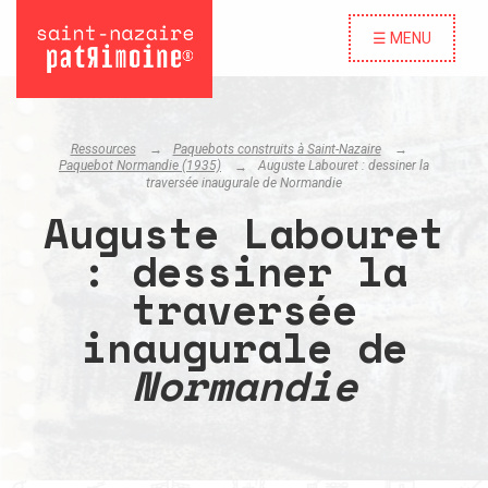
☰ MENU
Ressources
Paquebots construits à Saint-Nazaire
Paquebot Normandie (1935)
Auguste Labouret : dessiner la
traversée inaugurale de
Normandie
Auguste Labouret
: dessiner la
traversée
inaugurale de
Normandie