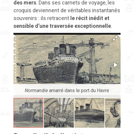
des mers
. Dans ses carnets de voyage, les
croquis deviennent de véritables instantanés
souvenirs : ils retracent
le récit inédit et
sensible d’une traversée exceptionnelle
.
Normandie
amarré dans le port du Havre
H