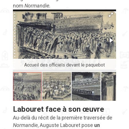
nom
Normandie.
Accueil des officiels devant le paquebot
P
Labouret face à son œuvre
Au-delà du récit de la première traversée de
Normandie
, Auguste Labouret pose
un