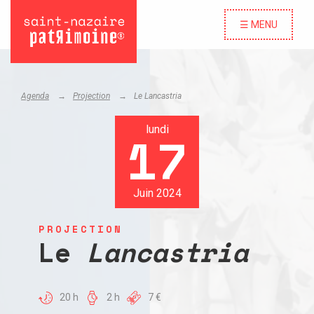
☰ MENU
Agenda
Projection
Le
Lancastria
lundi
17
Juin 2024
PROJECTION
Le
Lancastria
20 h
2 h
7 €