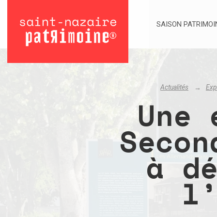
SAISON PATRIMOI
Actualités
Exp
Une 
Secon
à d
l