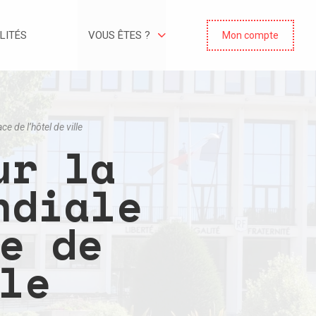
LITÉS
VOUS ÊTES ?
Mon compte
 de l’hôtel de ville
ur la
ndiale
e de
le