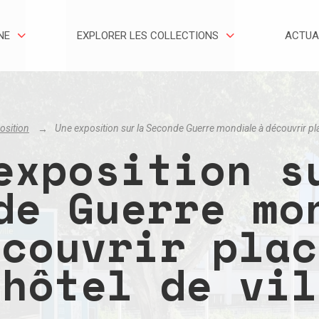
NE
EXPLORER LES COLLECTIONS
ACTUA
osition
Une exposition sur la Seconde Guerre mondiale à découvrir place
exposition s
de Guerre mo
écouvrir plac
’hôtel de vil