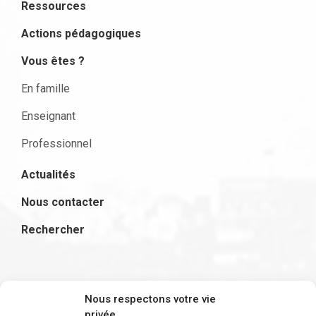
Ressources
Actions pédagogiques
Vous êtes ?
En famille
Enseignant
Professionnel
Actualités
Nous contacter
Rechercher
S'inscrire à la newsletter
Nous respectons votre vie
privée.