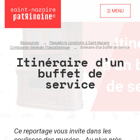
☰ MENU
Ressources
Paquebots construits à Saint-Nazaire
Compagnie Générale Transatlantique
Itinéraire d’un buffet de service
Itinéraire d’un
buffet de
service
Ce reportage vous invite dans les
coulisses des musées… Au plus près