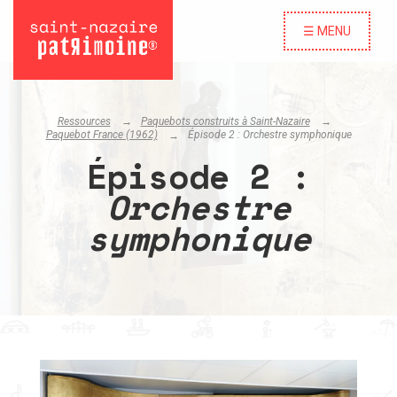
☰ MENU
Ressources
Paquebots construits à Saint-Nazaire
Paquebot France (1962)
Épisode 2 :
Orchestre symphonique
Épisode 2 :
Orchestre
symphonique