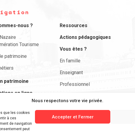
igation
sommes-nous ?
Ressources
-Nazaire
Actions pédagogiques
mération Tourisme
Vous êtes ?
le patrimoine
En famille
étiers
Enseignant
n patrimoine
Professionnel
ctions en ligne
Actualités
Nous respectons votre vie privée.
envie de …
Nous contacter
es que les cookies
ciper
Accepter et Fermer
ntir à ces
Rechercher
ement de navigation
 consentement peut