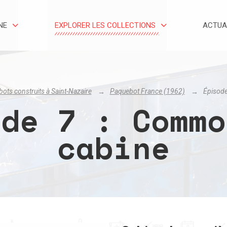
NE
EXPLORER LES COLLECTIONS
ACTUA
ots construits à Saint-Nazaire
Paquebot France (1962)
Épisode
ode 7 : Commo
cabine