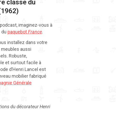
re classe du
(1962)
 podcast, imaginez-vous à
e du
paquebot
France
.
us installez dans votre
s meubles aussi
els. Robuste,
 et surtout facile à
mode d’Henri Lancel est
uveau mobilier fabriqué
agnie Générale
tions du décorateur Henri