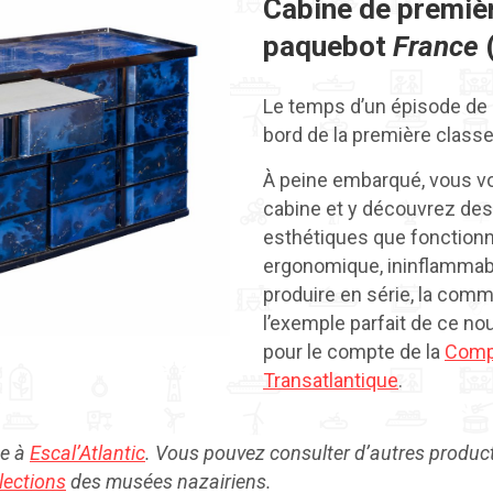
Cabine de premiè
paquebot
France
Le temps d’un épisode de
bord de la première class
À peine embarqué, vous vo
cabine et y découvrez de
esthétiques que fonctionn
ergonomique, ininflammable
produire en série, la com
l’exemple parfait de ce no
pour le compte de la
Comp
Transatlantique
.
e à
Escal’Atlantic
. Vous pouvez consulter d’autres produc
llections
des musées nazairiens.