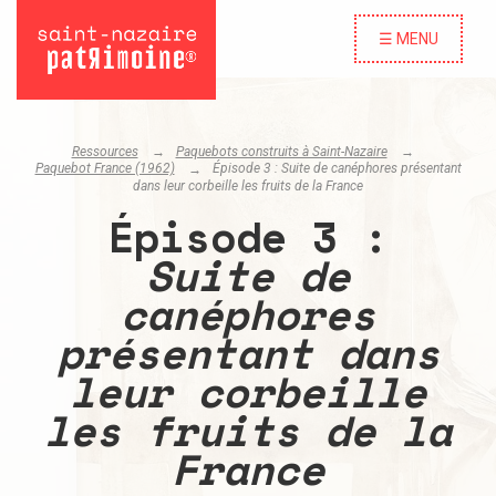
☰ MENU
Ressources
Paquebots construits à Saint-Nazaire
Paquebot France (1962)
Épisode 3 :
Suite de canéphores présentant
dans leur corbeille les fruits de la France
Épisode 3 :
Suite de
canéphores
présentant dans
leur corbeille
les fruits de la
France