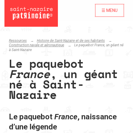
☰ MENU
Ressources
Histoire de Saint-Nazaire et de ses habitants
Construction navale et aéronautique
Le paquebot
France
, un géant né
à Saint-Nazaire
Le paquebot
France
, un géant
né à Saint-
Nazaire
Le paquebot
France
, naissance
d’une légende