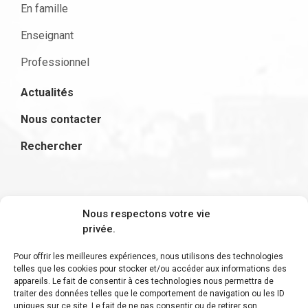
En famille
Enseignant
Professionnel
Actualités
Nous contacter
Rechercher
S'inscrire à la newsletter
Nous respectons votre vie
privée.
Pour offrir les meilleures expériences, nous utilisons des technologies
telles que les cookies pour stocker et/ou accéder aux informations des
appareils. Le fait de consentir à ces technologies nous permettra de
Restez informé des derniers ajouts et des
traiter des données telles que le comportement de navigation ou les ID
uniques sur ce site. Le fait de ne pas consentir ou de retirer son