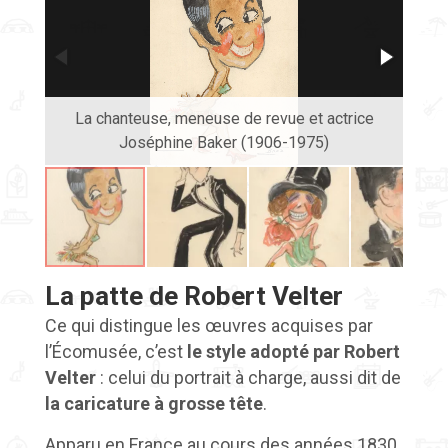
La chanteuse, meneuse de revue et actrice
L'a
Joséphine Baker (1906-1975)
La patte de Robert Velter
Ce qui distingue les œuvres acquises par
l’Écomusée, c’est
le style adopté par Robert
Velter
: celui du portrait à charge, aussi dit de
la caricature à grosse tête
.
Apparu en France au cours des années 1830,