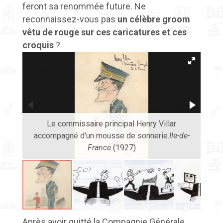
feront sa renommée future. Ne
reconnaissez-vous pas
un célèbre groom
vêtu de rouge sur ces caricatures et ces
croquis
?
Le commissaire principal Henry Villar
accompagné d'un mousse de sonnerie.
Ile-de-
Mou
France
(1927)
Après avoir quitté la Compagnie Générale