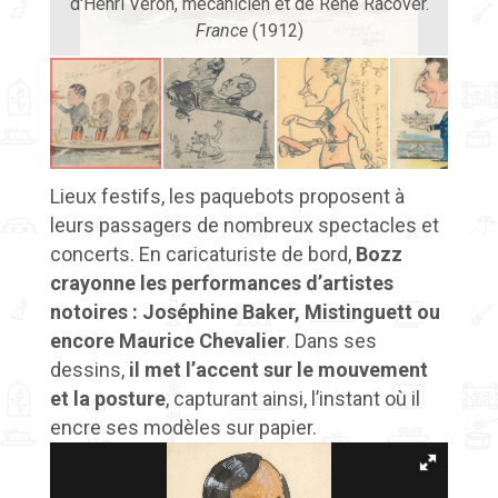
d'Henri Véron, mécanicien et de René Racover.
Di
France
(1912)
Lieux festifs, les paquebots proposent à
leurs passagers de nombreux spectacles et
concerts. En caricaturiste de bord,
Bozz
crayonne les performances d’artistes
notoires
: Joséphine Baker, Mistinguett ou
encore Maurice Chevalier
. Dans ses
dessins,
il met l’accent sur le mouvement
et la posture
, capturant ainsi, l’instant où il
encre ses modèles sur papier.