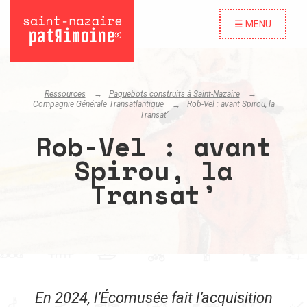
☰ MENU
Ressources
Paquebots construits à Saint-Nazaire
Compagnie Générale Transatlantique
Rob-Vel : avant Spirou, la
Transat’
Rob-Vel : avant
Spirou, la
Transat’
En 2024, l’Écomusée fait l’acquisition