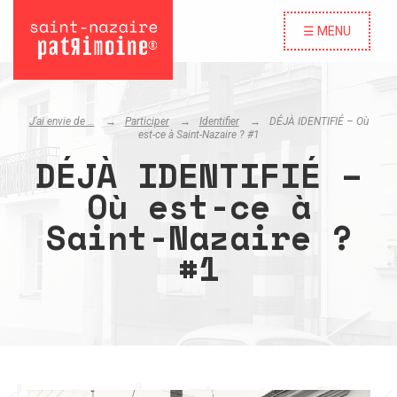
☰ MENU
J’ai envie de …
Participer
Identifier
DÉJÀ IDENTIFIÉ – Où
est-ce à Saint-Nazaire ? #1
DÉJÀ IDENTIFIÉ –
Où est-ce à
Saint-Nazaire ?
#1