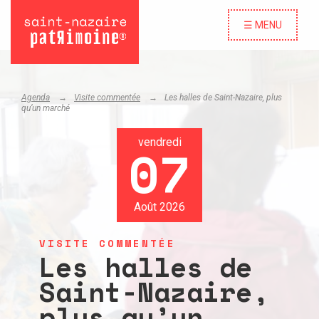
☰ MENU
Agenda
Visite commentée
Les halles de Saint-Nazaire, plus
qu’un marché
vendredi
07
Août 2026
VISITE COMMENTÉE
Les halles de
Saint-Nazaire,
plus qu’un