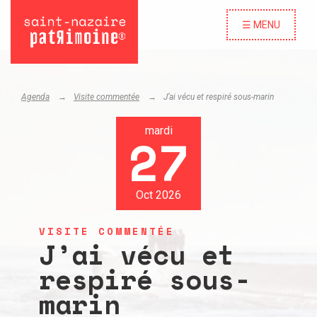
☰ MENU
Agenda
Visite commentée
J’ai vécu et respiré sous-marin
mardi
27
Oct 2026
VISITE COMMENTÉE
J’ai vécu et
respiré sous-
marin