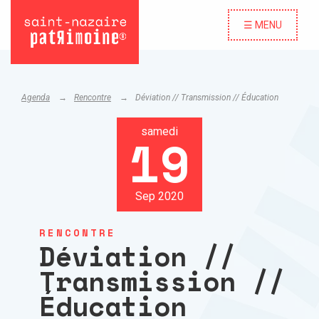
☰ MENU
Agenda
Rencontre
Déviation // Transmission // Éducation
samedi
19
Sep 2020
RENCONTRE
Déviation //
Transmission //
Éducation