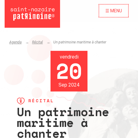
☰ MENU
Agenda
Récital
Un patrimoine maritime à chanter
vendredi
20
Sep 2024
RÉCITAL
Un patrimoine
maritime à
chanter