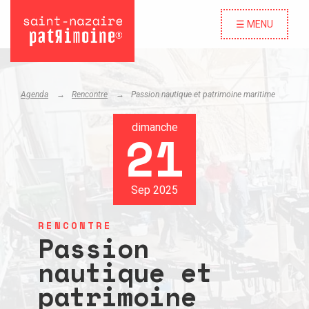
☰ MENU
Agenda
Rencontre
Passion nautique et patrimoine maritime
dimanche
21
Sep 2025
RENCONTRE
Passion
nautique et
patrimoine