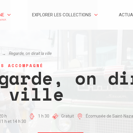
NE
EXPLORER LES COLLECTIONS
ACTUA
Regarde, on dirait la ville
RS ACCOMPAGNÉ
garde, on di
 ville
20 h
1 h 30
Gratuit
Écomusée de Saint-Nazai
11 h et 14 h 30