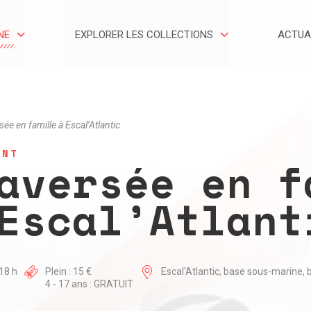
NE
EXPLORER LES COLLECTIONS
ACTUA
sée en famille à Escal’Atlantic
ENT
aversée en f
Escal’Atlant
 18 h
Plein : 15 €
Escal'Atlantic, base sous-marine, 
4 - 17 ans : GRATUIT