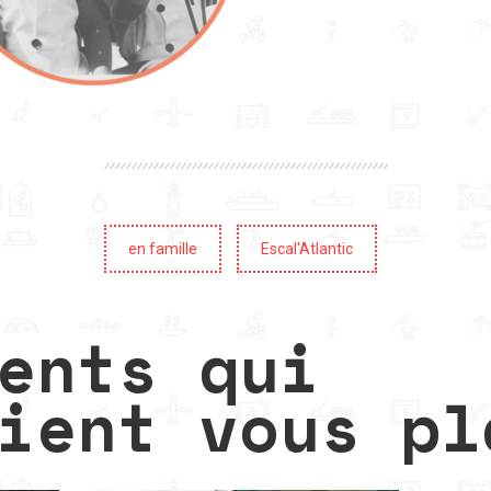
en famille
Escal'Atlantic
ents qui
ient vous pl