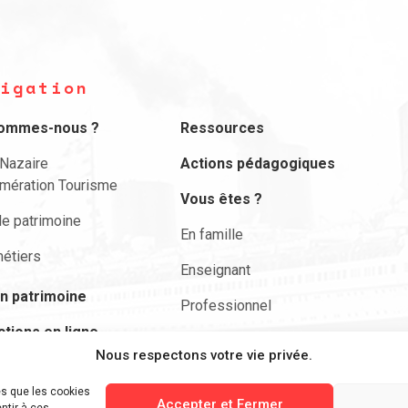
igation
sommes-nous ?
Ressources
-Nazaire
Actions pédagogiques
mération Tourisme
Vous êtes ?
le patrimoine
En famille
étiers
Enseignant
n patrimoine
Professionnel
ctions en ligne
Actualités
Nous respectons votre vie privée.
envie de …
Nous contacter
es que les cookies
ciper
Accepter et Fermer