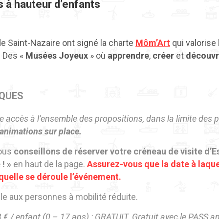
à hauteur d’enfants
 Saint-Nazaire ont signé la charte
Môm’Art
qui valorise 
.
Des «
Musées Joyeux
» où
apprendre
,
créer
et
découvr
IQUES
ne accès à l’ensemble des propositions, dans la limite des 
 animations sur place.
vous
conseillons de réserver votre créneau de visite d’E
! »
en haut de la page.
Assurez-vous que la date à laqu
aquelle se déroule l’événement.
ble aux personnes à mobilité réduite.
: 13 € / enfant (0 – 17 ans) : GRATUIT. Gratuit avec le PASS a