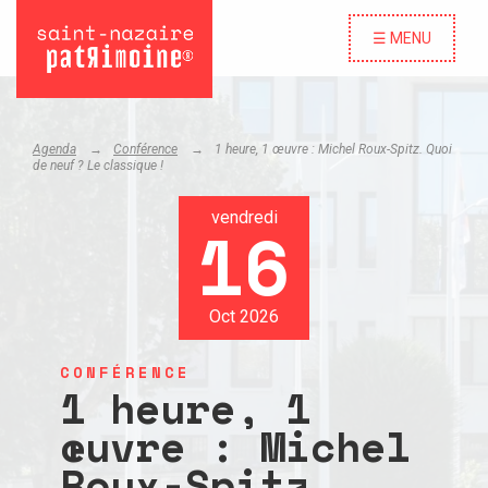
☰ MENU
Agenda
Conférence
1 heure, 1 œuvre : Michel Roux-Spitz. Quoi
de neuf ? Le classique !
vendredi
16
Oct 2026
CONFÉRENCE
1 heure, 1
œuvre : Michel
Roux-Spitz.