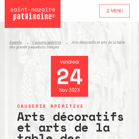
☰ MENU
Agenda
Causerie apéritive
Arts décoratifs et arts de la table
des grands paquebots français
vendredi
24
Nov 2023
CAUSERIE APÉRITIVE
Arts décoratifs
et arts de la
table des