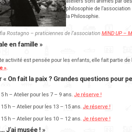
ateliers sont animés par des
philosophie de l’associatio
la Philosophie.
ofia Rostagno – praticiennes de l’association
MIND UP – Ma
le en famille »
te activité est pensée pour les enfants, elle fait partie de
e »
.
 « On fait la paix ? Grandes questions pour pet
5 h – Atelier pour les 7 – 9 ans.
Je réserve !
 15 h – Atelier pour les 13 – 15 ans.
Je réserve !
 15 h – Atelier pour les 10 – 12 ans.
Je réserve !
… J’ai musée ! »