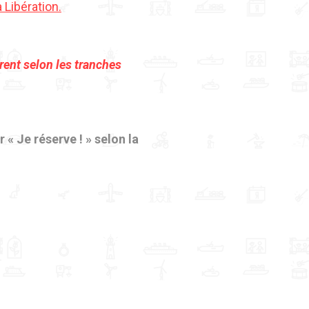
 Libération.
érent selon les tranches
r « Je réserve ! » selon la