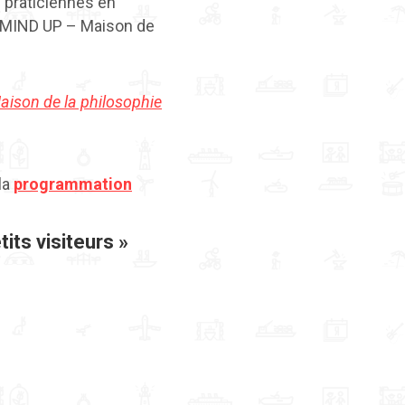
 praticiennes en
n MIND UP – Maison de
ison de la philosophie
 la
programmation
its visiteurs »