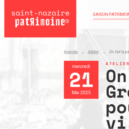
SAISON PATRIMOI
Agenda
Atelier
On fait la p
ATELIE
On
mercredi
21
Gr
Mai 2025
po
vi