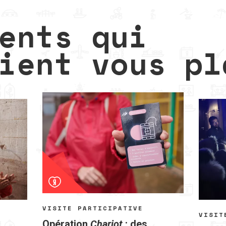
ents qui
ient vous pl
VISITE PARTICIPATIVE
VISIT
Opération
Chariot
: des