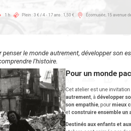
1 h
Plein : 3 € / 4 - 17 ans : 1,50 €
Écomusée, 15 avenue de
our penser le monde autrement, développer son esp
omprendre l'histoire.
Pour un monde pac
Cet atelier est une invitation
autrement
, à
développer son
son empathie
, pour
mieux c
et
construire ensemble un a
Destinés aux enfants et au