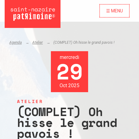
☰ MENU
Agenda
Atelier
(COMPLET) Oh hisse le grand pavois !
mercredi
29
Oct 2025
ATELIER
(COMPLET) Oh
hisse le grand
pavois !