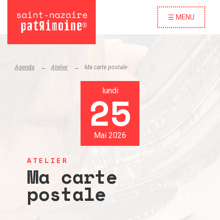
☰ MENU
Agenda
Atelier
Ma carte postale
lundi
25
Mai 2026
ATELIER
Ma carte
postale