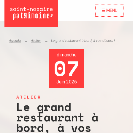
☰ MENU
Agenda
Atelier
Le grand restaurant à bord, à vos décors !
dimanche
07
Juin 2026
ATELIER
Le grand
restaurant à
bord, à vos