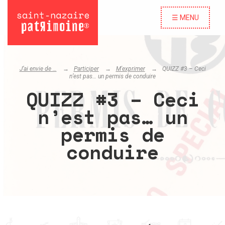
☰ MENU
J’ai envie de …
Participer
M'exprimer
QUIZZ #3 – Ceci
n’est pas… un permis de conduire
QUIZZ #3 – Ceci
n’est pas… un
permis de
conduire