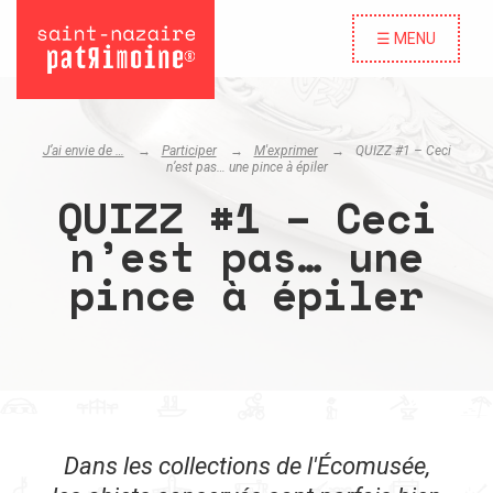
☰ MENU
J’ai envie de …
Participer
M'exprimer
QUIZZ #1 – Ceci
n’est pas… une pince à épiler
QUIZZ #1 – Ceci
n’est pas… une
pince à épiler
Dans les collections de l'Écomusée,