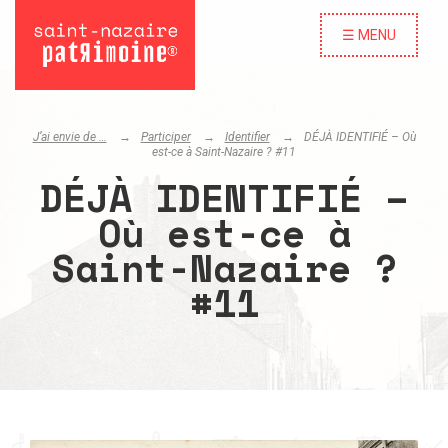
☰ MENU
J’ai envie de …
Participer
Identifier
DÉJÀ IDENTIFIÉ – Où
est-ce à Saint-Nazaire ? #11
DÉJÀ IDENTIFIÉ –
Où est-ce à
Saint-Nazaire ?
#11