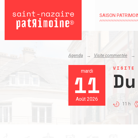
SAISON PATRIMOI
Agenda
Visite commentée
VISITE
Du
mardi
11
Août 2026
11 h