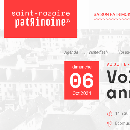
SAISON PATRIMOI
Agenda
Visite-flash
Vol au
VISITE
Vo
dimanche
06
an
Oct 2024
14 h 30 
Écomusé