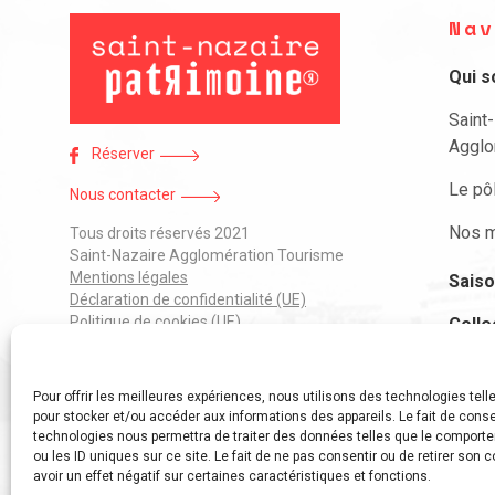
Nav
Qui 
Saint
Agglo
Réserver
Le pô
Nous contacter
Nos m
Tous droits réservés 2021
Saint-Nazaire Agglomération Tourisme
Mentions légales
Saiso
Déclaration de confidentialité (UE)
Politique de cookies (UE)
Colle
J’ai 
Pour offrir les meilleures expériences, nous utilisons des technologies tell
Parti
pour stocker et/ou accéder aux informations des appareils. Le fait de conse
technologies nous permettra de traiter des données telles que le comport
ou les ID uniques sur ce site. Le fait de ne pas consentir ou de retirer son
avoir un effet négatif sur certaines caractéristiques et fonctions.