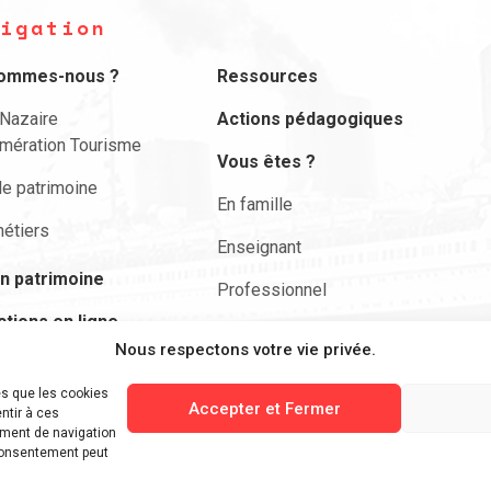
igation
sommes-nous ?
Ressources
-Nazaire
Actions pédagogiques
mération Tourisme
Vous êtes ?
le patrimoine
En famille
étiers
Enseignant
n patrimoine
Professionnel
ctions en ligne
Actualités
Nous respectons votre vie privée.
envie de …
Nous contacter
es que les cookies
ciper
Accepter et Fermer
ntir à ces
Rechercher
ement de navigation
 consentement peut