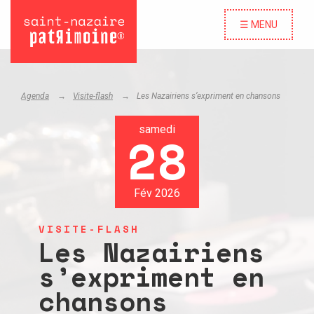
☰ MENU
Agenda
Visite-flash
Les Nazairiens s’expriment en chansons
samedi
28
Fév 2026
VISITE-FLASH
Les Nazairiens
s’expriment en
chansons