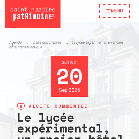
☰ MENU
Agenda
Visite commentée
Le lycée expérimental, un ancien
hôtel transatlantique
samedi
20
Sep 2025
VISITE COMMENTÉE
Le lycée
expérimental,
un ancien hôtel