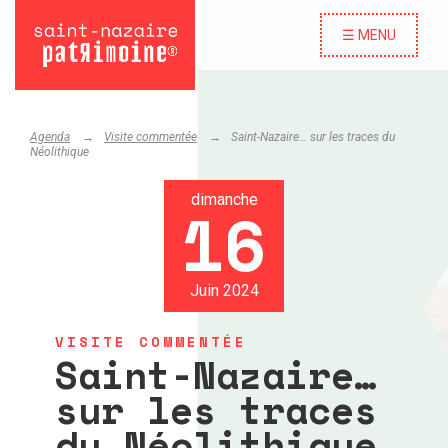
☰ MENU
Agenda
Visite commentée
Saint-Nazaire… sur les traces du
Néolithique
dimanche
16
Juin 2024
VISITE COMMENTÉE
Saint-Nazaire…
sur les traces
du Néolithique