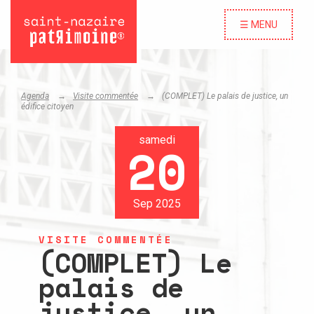
☰ MENU
Agenda
Visite commentée
(COMPLET) Le palais de justice, un
édifice citoyen
samedi
20
Sep 2025
VISITE COMMENTÉE
(COMPLET) Le
palais de
justice, un