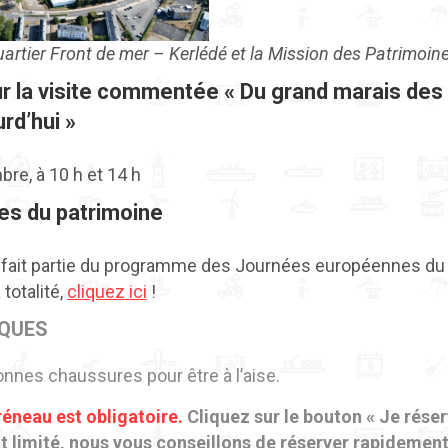
uartier Front de mer – Kerlédé et la Mission des Patrimoine
ur la visite commentée « Du grand marais des
rd’hui »
re, à 10 h et 14 h
s du patrimoine
 fait partie du programme des Journées européennes du 
totalité,
cliquez ici
!
IQUES
nnes chaussures pour être à l’aise.
réneau est obligatoire.
Cliquez sur le bouton « Je réserv
 limité, nous vous conseillons de réserver rapidement v