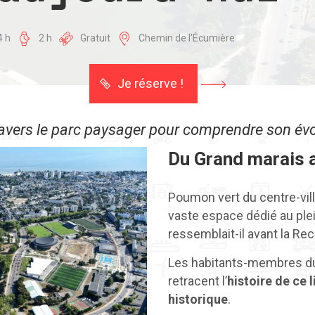
4 h
2 h
Gratuit
Chemin de l'Écumière
Je réserve !
avers le parc paysager pour comprendre son évo
Du Grand marais 
Poumon vert du centre-vill
vaste espace dédié au plein
ressemblait-il avant la Re
Les habitants-membres du 
retracent l’
histoire de ce l
historique
.