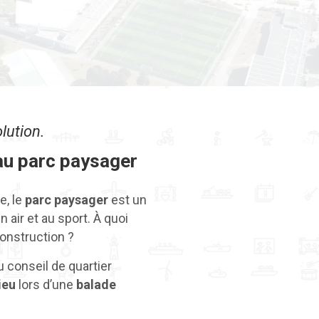
lution.
au parc paysager
e, le
parc paysager
est un
 air et au sport. À quoi
construction ?
conseil de quartier
ieu
lors d’une
balade