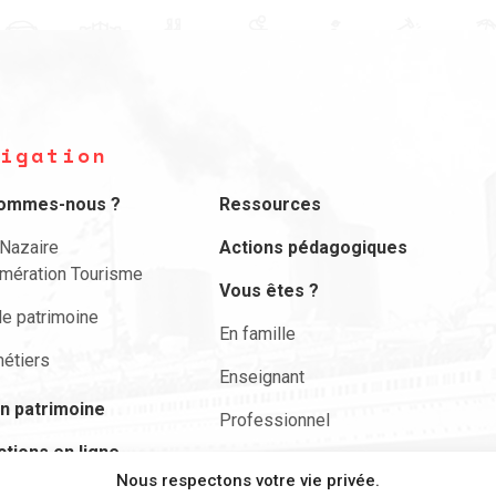
igation
sommes-nous ?
Ressources
-Nazaire
Actions pédagogiques
mération Tourisme
Vous êtes ?
le patrimoine
En famille
étiers
Enseignant
n patrimoine
Professionnel
ctions en ligne
Actualités
Nous respectons votre vie privée.
envie de …