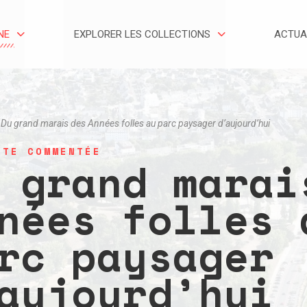
NE
EXPLORER LES COLLECTIONS
ACTUA
Du grand marais des Années folles au parc paysager d’aujourd’hui
TE COMMENTÉE
 grand marai
nées folles 
rc paysager
aujourd’hui