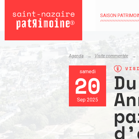
SAISON PATRIMOI
Agenda
Visite commentée
VISI
Du
samedi
20
An
Sep 2025
pa
d’