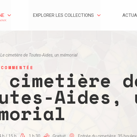
NE
EXPLORER LES COLLECTIONS
ACTUA
Le cimetière de Toutes-Aides, un mémorial
 COMMENTÉE
 cimetière d
utes-Aides, 
morial
4 h / 15 h
1 h 30
Gratuit
Entrée du cimetière, 35 boulev