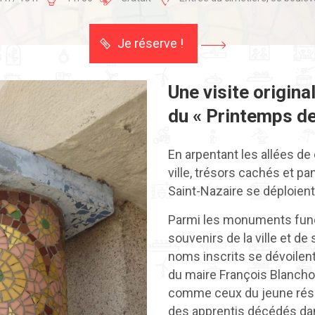
Je réserve !
Une visite origina
du « Printemps de
En arpentant les allées de
ville, trésors cachés et pan
Saint-Nazaire se déploien
Parmi les monuments funér
souvenirs de la ville et de 
noms inscrits se dévoilent
du maire François Blancho
comme ceux du jeune rés
des apprentis décédés d