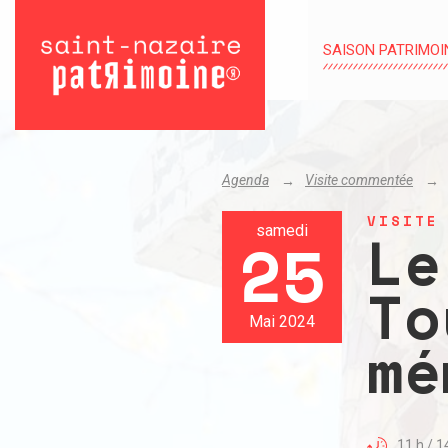
SAISON PATRIMOI
Agenda
Visite commentée
VISITE
Le
samedi
25
To
Mai 2024
mé
11 h / 1