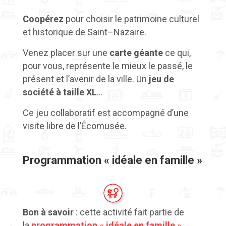
Coopérez
pour choisir le patrimoine culturel
et historique de
Saint
–
Nazaire.
Venez
placer sur
une
carte géante
ce qui,
pour vous, représente le mieux le passé, le
présent et l’aven
ir de la
vill
e. Un
jeu de
société à taille XL
…
Ce jeu collaboratif est accompagné d’une
visite libre de l’Écomusée.
Programmation « idéale en famille »
Bon à savoir
: cette activité fait partie de
la
programmation « idéale en famille »
.