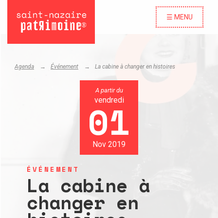
☰ MENU
Agenda
Événement
La cabine à changer en histoires
A partir du
vendredi
01
Nov 2019
ÉVÉNEMENT
La cabine à
changer en