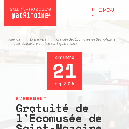
☰ MENU
Agenda
Événement
Gratuité de l’Écomusée de Saint-Nazaire
pour les Journées européennes du patrimoine
dimanche
21
Sep 2025
ÉVÉNEMENT
Gratuité de
l’Écomusée de
Saint-Nazaire