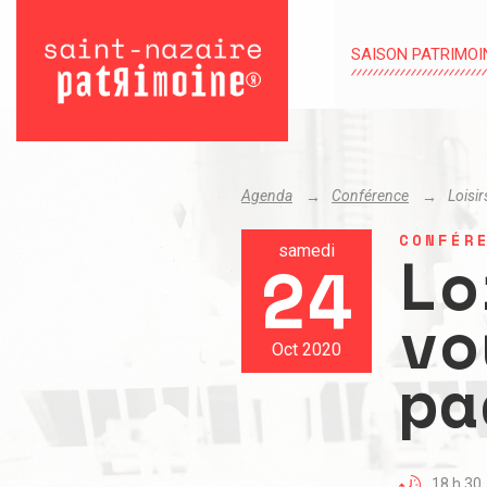
SAISON PATRIMOI
Agenda
Conférence
Loisir
CONFÉR
Lo
samedi
24
vo
Oct 2020
pa
18 h 30