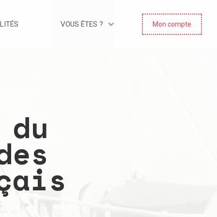
LITÉS
VOUS ÊTES ?
Mon compte
 du
des
çais