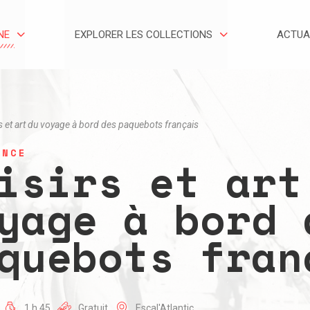
NE
EXPLORER LES COLLECTIONS
ACTUA
s et art du voyage à bord des paquebots français
ENCE
isirs et art
yage à bord 
quebots fran
1 h 45
Gratuit
Escal'Atlantic