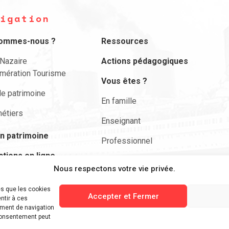
igation
sommes-nous ?
Ressources
-Nazaire
Actions pédagogiques
mération Tourisme
Vous êtes ?
le patrimoine
En famille
étiers
Enseignant
n patrimoine
Professionnel
ctions en ligne
Actualités
Nous respectons votre vie privée.
envie de …
Nous contacter
es que les cookies
ciper
Accepter et Fermer
ntir à ces
Rechercher
ement de navigation
 consentement peut