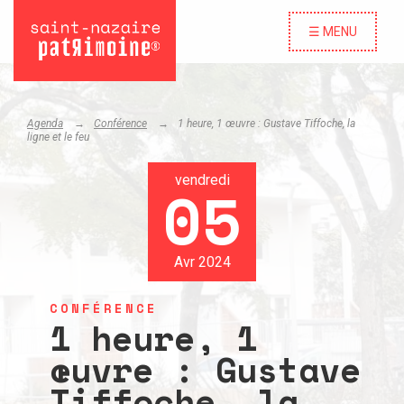
☰ MENU
Agenda
Conférence
1 heure, 1 œuvre : Gustave Tiffoche, la
ligne et le feu
vendredi
05
Avr 2024
CONFÉRENCE
1 heure, 1
œuvre : Gustave
Tiffoche, la