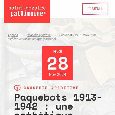
☰ MENU
Agenda
Causerie apéritive
Paquebots 1913-1942 : une
esthétique transatlantique (causerie)
jeudi
28
Nov 2024
CAUSERIE APÉRITIVE
Paquebots 1913-
1942 : une
esthétique